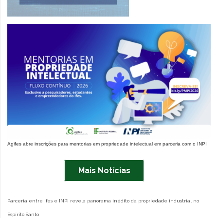
Agifes abre inscrições para mentorias em propriedade intelectual em parceria com o INPI
Incubadora do Ifes abre 12 vagas para empreendedores inovadores em agosto
Agi
Mais Notícias
Parceria entre Ifes e INPI revela panorama inédito da propriedade industrial no
Espírito Santo