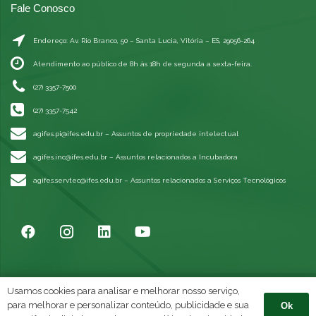
Fale Conosco
Endereço: Av. Rio Branco, 50 – Santa Lucia, Vitória – ES, 29056-264
Atendimento ao público de 8h às 18h de segunda a sexta-feira.
(27) 3357-7500
(27) 3357-7542
agifes.pi@ifes.edu.br
– Assuntos de propriedade intelectual
agifes.inc@ifes.edu.br
– Assuntos relacionados a Incubadora
agifes.servtec@ifes.edu.br
– Assuntos relacionados a Serviços Tecnológicos
Usamos cookies para analisar e melhorar nosso serviço,
Made by
©
para melhorar e personalizar conteúdo, publicidade e sua
Ok
Direitos autorais 2021 | Todos os direitos reservados.