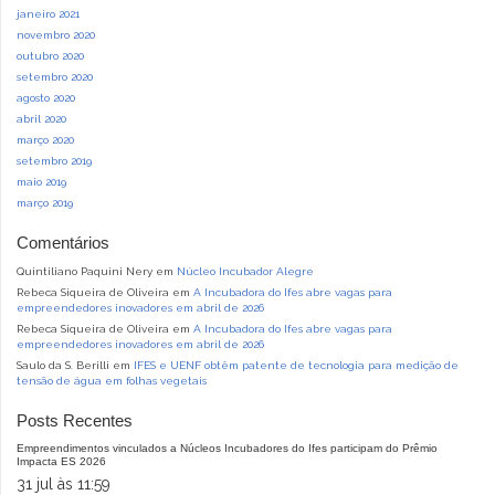
janeiro 2021
novembro 2020
outubro 2020
setembro 2020
agosto 2020
abril 2020
março 2020
setembro 2019
maio 2019
março 2019
Comentários
Quintiliano Paquini Nery
em
Núcleo Incubador Alegre
Rebeca Siqueira de Oliveira
em
A Incubadora do Ifes abre vagas para
empreendedores inovadores em abril de 2026
Rebeca Siqueira de Oliveira
em
A Incubadora do Ifes abre vagas para
empreendedores inovadores em abril de 2026
Saulo da S. Berilli
em
IFES e UENF obtêm patente de tecnologia para medição de
tensão de água em folhas vegetais
Posts Recentes
Empreendimentos vinculados a Núcleos Incubadores do Ifes participam do Prêmio
Impacta ES 2026
31 jul às 11:59