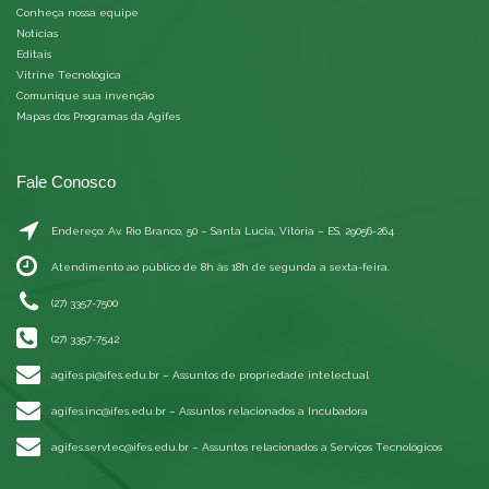
Conheça nossa equipe
Notícias
Editais
Vitrine Tecnológica
Comunique sua invenção
Mapas dos Programas da Agifes
Fale Conosco
Endereço: Av. Rio Branco, 50 – Santa Lucia, Vitória – ES, 29056-264
Atendimento ao público de 8h às 18h de segunda a sexta-feira.
(27) 3357-7500
(27) 3357-7542
agifes.pi@ifes.edu.br
– Assuntos de propriedade intelectual
agifes.inc@ifes.edu.br
– Assuntos relacionados a Incubadora
agifes.servtec@ifes.edu.br
– Assuntos relacionados a Serviços Tecnológicos