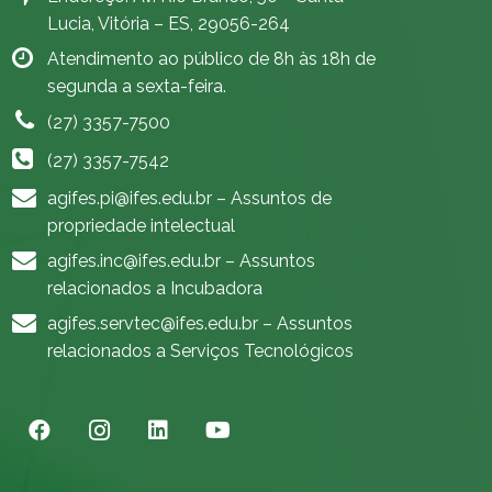
Lucia, Vitória – ES, 29056-264
Atendimento ao público de 8h às 18h de
segunda a sexta-feira.
(27) 3357-7500
(27) 3357-7542
agifes.pi@ifes.edu.br
– Assuntos de
propriedade intelectual
agifes.inc@ifes.edu.br
– Assuntos
relacionados a Incubadora
agifes.servtec@ifes.edu.br
– Assuntos
relacionados a Serviços Tecnológicos