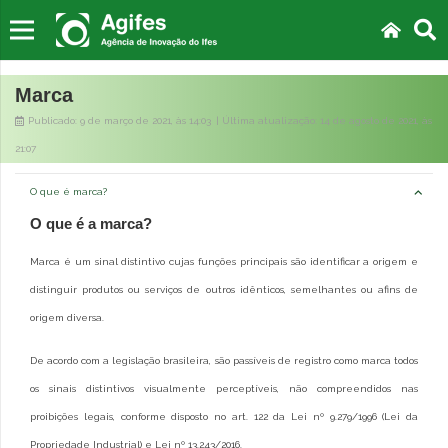
Marca
Publicado:
9 de março de 2021
, às
14:03
| Última atualização:
14 de agosto de 2021
, às
21:07
O que é marca?
O que é a marca?
Marca é um sinal distintivo cujas funções principais são identificar a origem e
distinguir produtos ou serviços de outros idênticos, semelhantes ou afins de
origem diversa.
De acordo com a legislação brasileira, são passíveis de registro como marca todos
os sinais distintivos visualmente perceptíveis, não compreendidos nas
proibições legais, conforme disposto no art. 122 da Lei nº 9.279/1996 (Lei da
Propriedade Industrial) e Lei nº 13.243/2016.