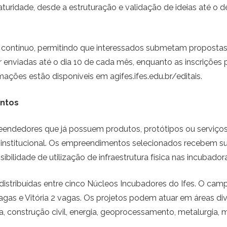
uridade, desde a estruturação e validação de ideias até o 
xo contínuo, permitindo que interessados submetam propost
viadas até o dia 10 de cada mês, enquanto as inscrições pa
ações estão disponíveis em agifes.ifes.edu.br/editais.
ntos
endedores que já possuem produtos, protótipos ou serviços
institucional. Os empreendimentos selecionados recebem sup
bilidade de utilização de infraestrutura física nas incubado
, distribuídas entre cinco Núcleos Incubadores do Ifes. O ca
vagas e Vitória 2 vagas. Os projetos podem atuar em áreas d
a, construção civil, energia, geoprocessamento, metalurgia, 