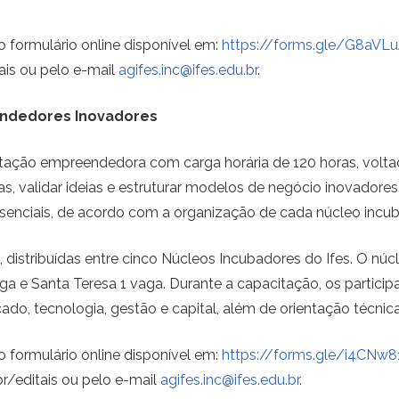
o formulário online disponível em:
https://forms.gle/G8aVL
tais ou pelo e-mail
agifes.inc@ifes.edu.br
.
endedores Inovadores
ação empreendedora com carga horária de 120 horas, voltada 
validar ideias e estruturar modelos de negócio inovadores. 
resenciais, de acordo com a organização de cada núcleo incub
s, distribuídas entre cinco Núcleos Incubadores do Ifes. O nú
vaga e Santa Teresa 1 vaga. Durante a capacitação, os partic
o, tecnologia, gestão e capital, além de orientação técnic
o formulário online disponível em:
https://forms.gle/i4C
br/editais ou pelo e-mail
agifes.inc@ifes.edu.br
.