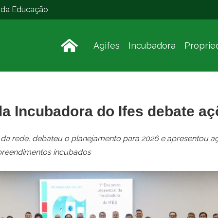
o da Educação
Agifes
Incubadora
Proprie
da Incubadora do Ifes debate a
 da rede, debateu o planejamento para 2026 e apresentou aç
preendimentos incubados