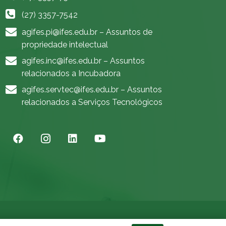
(27) 3357-7542
agifes.pi@ifes.edu.br
– Assuntos de
propriedade intelectual
agifes.inc@ifes.edu.br
– Assuntos
relacionados a Incubadora
agifes.servtec@ifes.edu.br
– Assuntos
relacionados a Serviços Tecnológicos
 | Todos os direitos reservados.