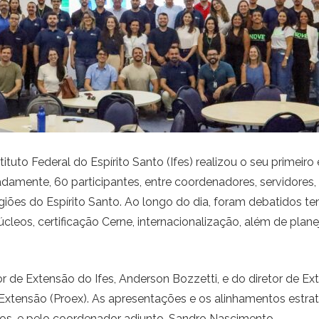
stituto Federal do Espírito Santo (Ifes) realizou o seu primeir
damente, 60 participantes, entre coordenadores, servidores
egiões do Espírito Santo. Ao longo do dia, foram debatidos t
eos, certificação Cerne, internacionalização, além de plane
r de Extensão do Ifes, Anderson Bozzetti, e do diretor de E
e Extensão (Proex). As apresentações e os alinhamentos est
iros, e pelo coordenador adjunto, Sandro Nascimento.